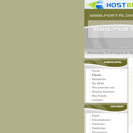
Wednesday, 05 de August de 20
::
Home
·
::
Fórum
::
Newsletter
::
Na Mídia
::
Recomende-nos
::
Nossos banners
::
Rss Feeds
::
Contato
::
Flash
::
Dreamweaver
::
Fireworks
::
Swishmax
::
Photoshop