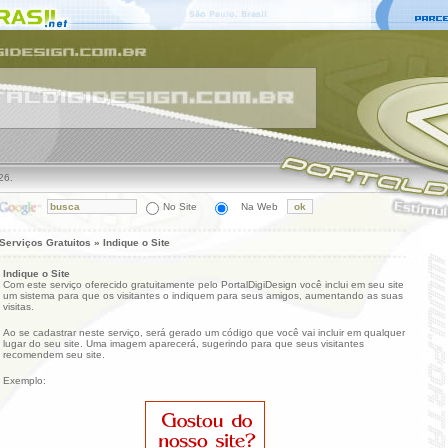
26.
No Site
Na Web
Serviços Gratuitos » Indique o Site
Indique o Site
Com este serviço oferecido gratuitamente pelo PortalDigiDesign você inclui em seu site
um sistema para que os visitantes o indiquem para seus amigos, aumentando as suas
visitas.
Ao se cadastrar neste serviço, será gerado um código que você vai incluir em qualquer
lugar do seu site. Uma imagem aparecerá, sugerindo para que seus visitantes
recomendem seu site.
Exemplo: