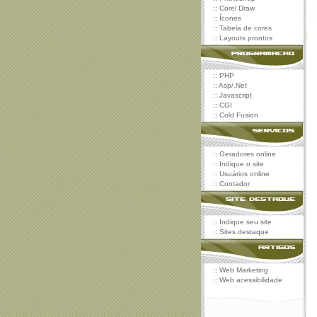
::
Corel Draw
::
Ícones
::
Tabela de cores
::
Layouts prontos
::
PHP
::
Asp/.Net
::
Javascript
::
CGI
::
Cold Fusion
::
Geradores online
::
Indique o site
::
Usuários online
::
Contador
::
Indique seu site
::
Sites destaque
::
Web Marketing
::
Web acessibilidade