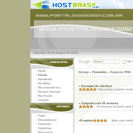
Saturday, 08 de August de 2026.
No S
::
Home
·
Design »
Fireworks
» Arquivos PNG
::
Fórum
::
Newsletter
::
Na Mídia
» Exemplo de interface
::
Recomende-nos
Veja passo a passo como o
::
Nossos banners
::
Rss Feeds
::
Contato
» Conjunto com 50 texturas
50 texturas incríveis para
::
Flash
::
Dreamweaver
»Eruption
Mais uma interfa
::
Fireworks
::
Swishmax
::
Photoshop