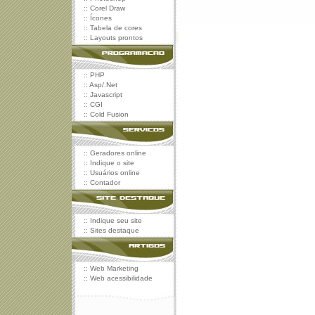
::
Corel Draw
::
Ícones
::
Tabela de cores
::
Layouts prontos
::
PHP
::
Asp/.Net
::
Javascript
::
CGI
::
Cold Fusion
::
Geradores online
::
Indique o site
::
Usuários online
::
Contador
::
Indique seu site
::
Sites destaque
::
Web Marketing
::
Web acessibilidade