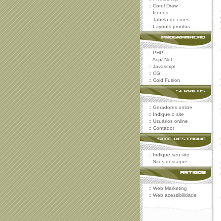
::
Corel Draw
::
Ícones
::
Tabela de cores
::
Layouts prontos
::
PHP
::
Asp/.Net
::
Javascript
::
CGI
::
Cold Fusion
::
Geradores online
::
Indique o site
::
Usuários online
::
Contador
::
Indique seu site
::
Sites destaque
::
Web Marketing
::
Web acessibilidade