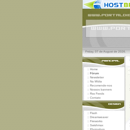
Friday, 07 de August de 2026.
::
Home
·
::
Fórum
::
Newsletter
::
Na Mídia
::
Recomende-nos
::
Nossos banners
::
Rss Feeds
::
Contato
::
Flash
::
Dreamweaver
::
Fireworks
::
Swishmax
::
Photoshop