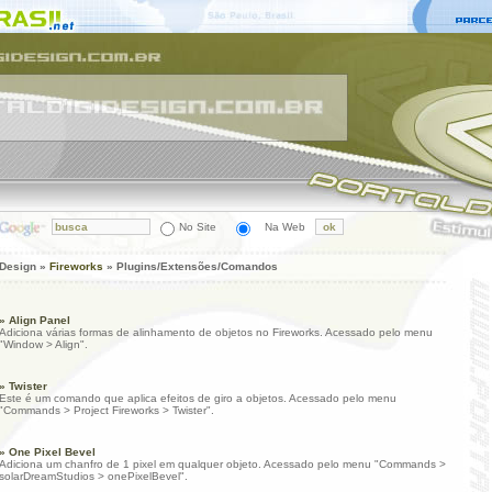
No Site
Na Web
Design »
Fireworks
» Plugins/Extensões/Comandos
» Align Panel
Adiciona várias formas de alinhamento de objetos no Fireworks. Acessado pelo menu
"Window > Align".
» Twister
Este é um comando que aplica efeitos de giro a objetos. Acessado pelo menu
"Commands > Project Fireworks > Twister".
» One Pixel Bevel
Adiciona um chanfro de 1 pixel em qualquer objeto. Acessado pelo menu "Commands >
solarDreamStudios > onePixelBevel".