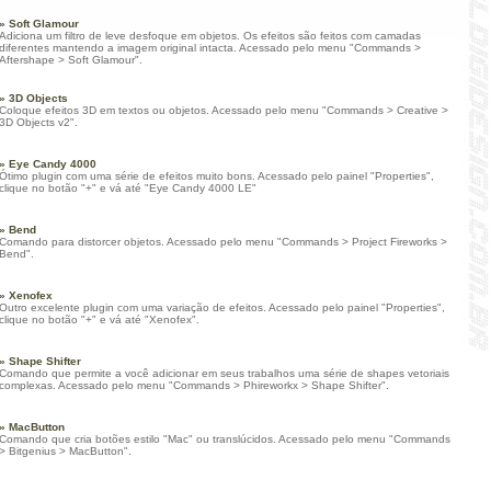
» Soft Glamour
Adiciona um filtro de leve desfoque em objetos. Os efeitos são feitos com camadas
diferentes mantendo a imagem original intacta. Acessado pelo menu "Commands >
Aftershape > Soft Glamour".
» 3D Objects
Coloque efeitos 3D em textos ou objetos. Acessado pelo menu "Commands > Creative >
3D Objects v2".
» Eye Candy 4000
Ótimo plugin com uma série de efeitos muito bons. Acessado pelo painel "Properties",
clique no botão "+" e vá até "Eye Candy 4000 LE"
» Bend
Comando para distorcer objetos. Acessado pelo menu "Commands > Project Fireworks >
Bend".
» Xenofex
Outro excelente plugin com uma variação de efeitos. Acessado pelo painel "Properties",
clique no botão "+" e vá até "Xenofex".
» Shape Shifter
Comando que permite a você adicionar em seus trabalhos uma série de shapes vetoriais
complexas. Acessado pelo menu "Commands > Phireworkx > Shape Shifter".
» MacButton
Comando que cria botões estilo "Mac" ou translúcidos. Acessado pelo menu "Commands
> Bitgenius > MacButton".