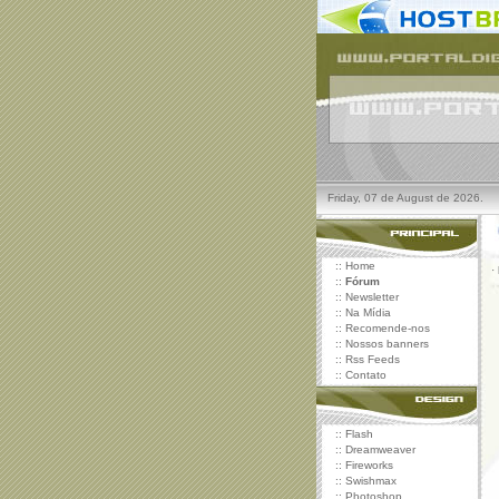
Friday, 07 de August de 2026.
::
Home
·
::
Fórum
::
Newsletter
::
Na Mídia
::
Recomende-nos
::
Nossos banners
::
Rss Feeds
::
Contato
::
Flash
::
Dreamweaver
::
Fireworks
::
Swishmax
::
Photoshop