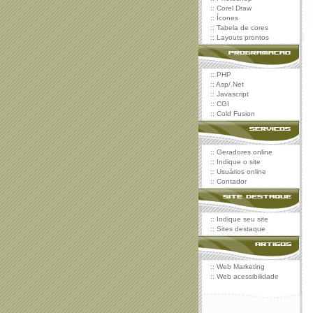
::
Corel Draw
::
Ícones
::
Tabela de cores
::
Layouts prontos
::
PHP
::
Asp/.Net
::
Javascript
::
CGI
::
Cold Fusion
::
Geradores online
::
Indique o site
::
Usuários online
::
Contador
::
Indique seu site
::
Sites destaque
::
Web Marketing
::
Web acessibilidade