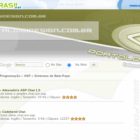
No Site
Na Web
 Programação » ASP » Sistemas de Bate-Papo
» Adrenalin's ASP Chat 1.0
Um ótimo e simples chat em asp.
Idioma: Inglês | Tamanho: 25 Kb | Cliques:
» Codebend Chat
Outro ótimo chat em asp.
Idioma: Inglês | Tamanho: 3 Kb | Cliques: 12257