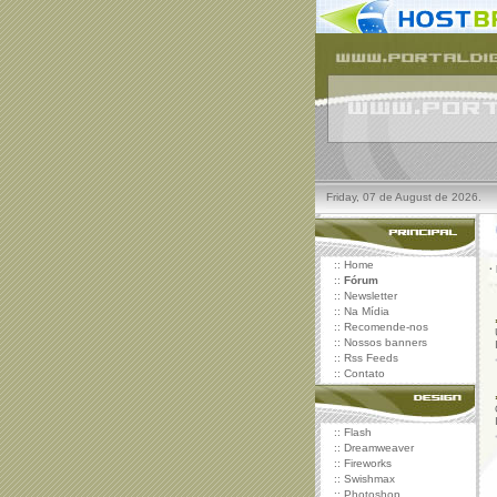
Friday, 07 de August de 2026.
::
Home
·
::
Fórum
::
Newsletter
::
Na Mídia
::
Recomende-nos
::
Nossos banners
::
Rss Feeds
::
Contato
::
Flash
::
Dreamweaver
::
Fireworks
::
Swishmax
::
Photoshop