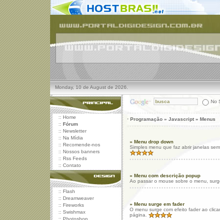
Monday, 10 de August de 2026.
No S
::
Home
· Programação » Javascript » Menus
::
Fórum
::
Newsletter
::
Na Mídia
» Menu drop down
::
Recomende-nos
Simples menu que faz abrir janelas sem
::
Nossos banners
::
Rss Feeds
::
Contato
» Menu com descrição popup
Ao passar o mouse sobre o menu, surg
::
Flash
::
Dreamweaver
» Menu surge em fader
::
Fireworks
O menu surge com efeito fader ao clica
::
Swishmax
página.
::
Photoshop