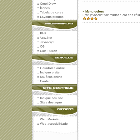
::
Corel Draw
::
Ícones
» Menu colors
::
Tabela de cores
Este javascript faz mudar a cor das cé
::
Layouts prontos
::
PHP
::
Asp/.Net
::
Javascript
::
CGI
::
Cold Fusion
::
Geradores online
::
Indique o site
::
Usuários online
::
Contador
::
Indique seu site
::
Sites destaque
::
Web Marketing
::
Web acessibilidade