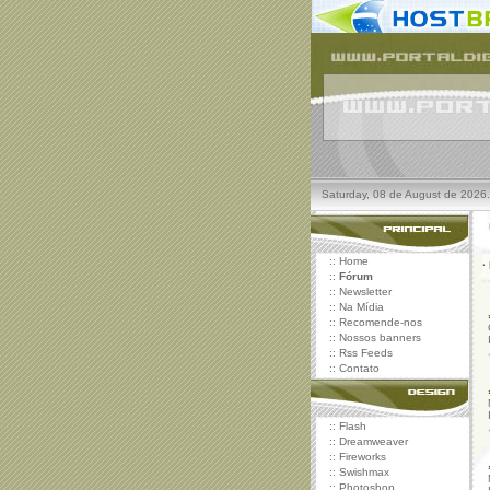
Saturday, 08 de August de 2026.
::
Home
·
::
Fórum
::
Newsletter
::
Na Mídia
::
Recomende-nos
::
Nossos banners
::
Rss Feeds
::
Contato
::
Flash
::
Dreamweaver
::
Fireworks
::
Swishmax
::
Photoshop