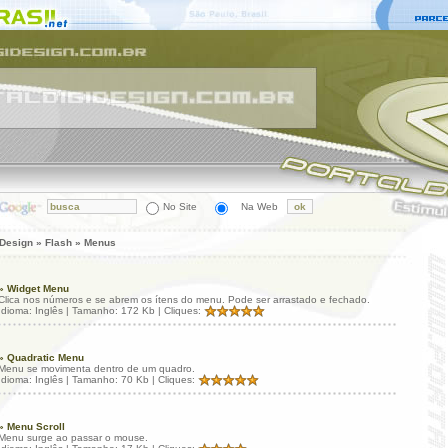
No Site
Na Web
 Design » Flash » Menus
» Widget Menu
Clica nos números e se abrem os ítens do menu. Pode ser arrastado e fechado.
Idioma: Inglês | Tamanho: 172 Kb | Cliques:
» Quadratic Menu
Menu se movimenta dentro de um quadro.
Idioma: Inglês | Tamanho: 70 Kb | Cliques:
» Menu Scroll
Menu surge ao passar o mouse.