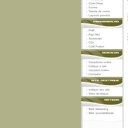
::
Corel Draw
::
Ícones
::
Tabela de cores
::
Layouts prontos
::
PHP
::
Asp/.Net
::
Javascript
::
CGI
::
Cold Fusion
::
Geradores online
::
Indique o site
::
Usuários online
::
Contador
::
Indique seu site
::
Sites destaque
::
Web Marketing
::
Web acessibilidade