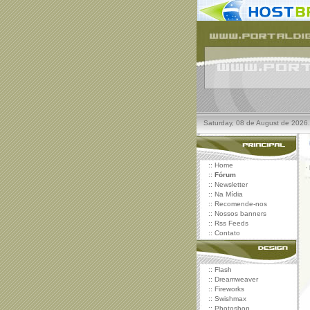
Saturday, 08 de August de 2026.
::
Home
·
::
Fórum
::
Newsletter
::
Na Mídia
::
Recomende-nos
::
Nossos banners
::
Rss Feeds
::
Contato
::
Flash
::
Dreamweaver
::
Fireworks
::
Swishmax
::
Photoshop