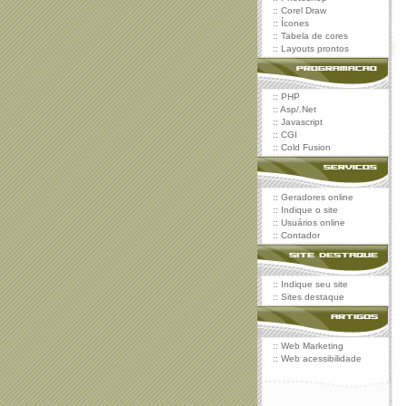
::
Corel Draw
::
Ícones
::
Tabela de cores
::
Layouts prontos
::
PHP
::
Asp/.Net
::
Javascript
::
CGI
::
Cold Fusion
::
Geradores online
::
Indique o site
::
Usuários online
::
Contador
::
Indique seu site
::
Sites destaque
::
Web Marketing
::
Web acessibilidade